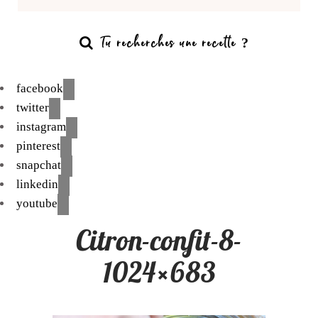
facebook
twitter
instagram
pinterest
snapchat
linkedin
youtube
Citron-confit-8-
1024×683