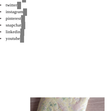
twitter
instagram
pinterest
snapchat
linkedin
youtube