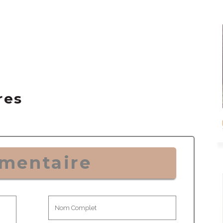
res
mentaire