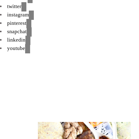
twitter
instagram
pinterest
snapchat
linkedin
youtube