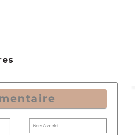
res
mentaire