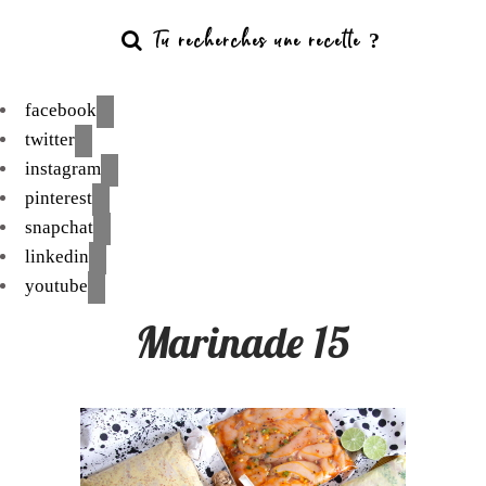
facebook
twitter
instagram
pinterest
snapchat
linkedin
youtube
Marinade 15