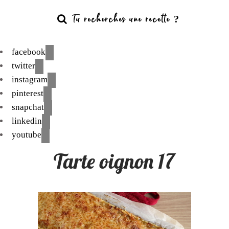
facebook
twitter
instagram
pinterest
snapchat
linkedin
youtube
Tarte oignon 17