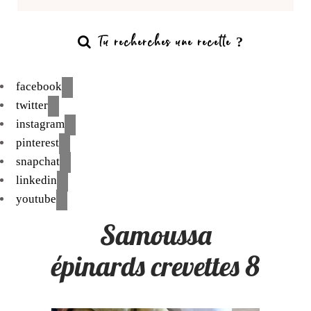
facebook
twitter
instagram
pinterest
snapchat
linkedin
youtube
Samoussa
épinards crevettes 8