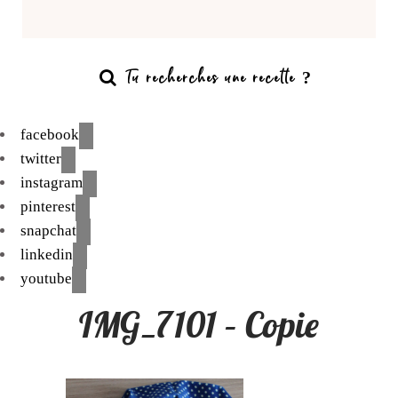
facebook
twitter
instagram
pinterest
snapchat
linkedin
youtube
IMG_7101 – Copie