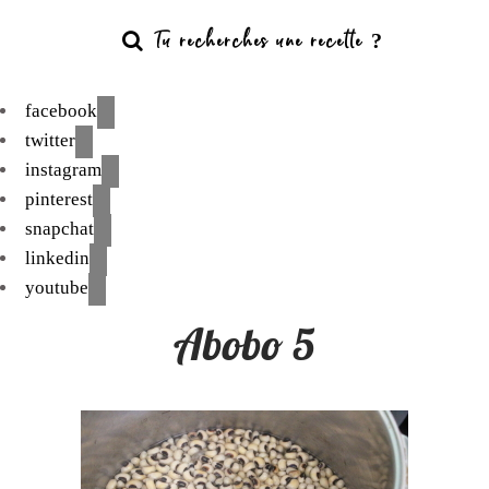
facebook
twitter
instagram
pinterest
snapchat
linkedin
youtube
Abobo 5