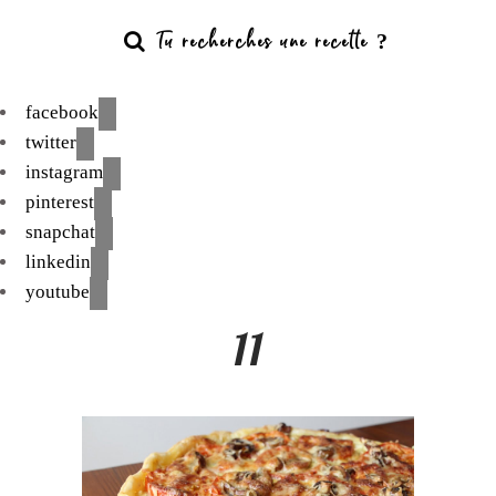
facebook
twitter
instagram
pinterest
snapchat
linkedin
youtube
11