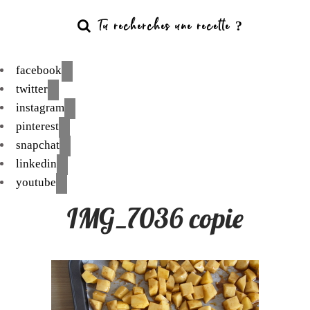
facebook
twitter
instagram
pinterest
snapchat
linkedin
youtube
IMG_7036 copie