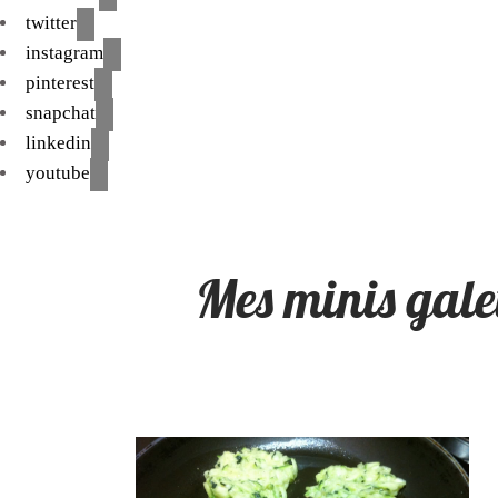
twitter
instagram
pinterest
snapchat
linkedin
youtube
Mes minis galet