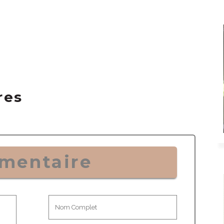
res
mentaire