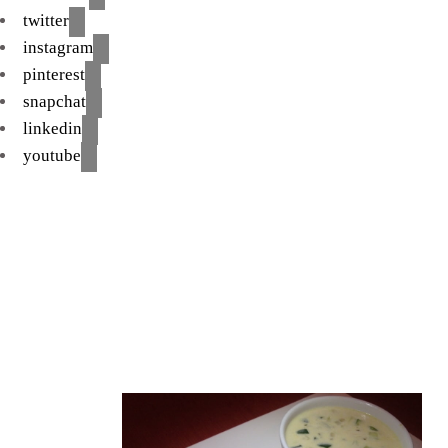
twitter
instagram
pinterest
snapchat
linkedin
youtube