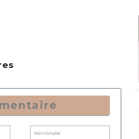
res
mentaire