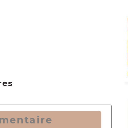
res
mentaire