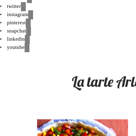
twitter
instagram
pinterest
snapchat
linkedin
youtube
La tarte Ar