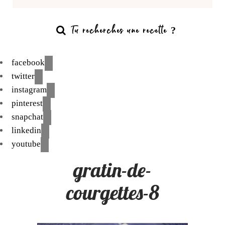
facebook
twitter
instagram
pinterest
snapchat
linkedin
youtube
gratin-de-
courgettes-8