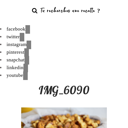
facebook
twitter
instagram
pinterest
snapchat
linkedin
youtube
IMG_6090