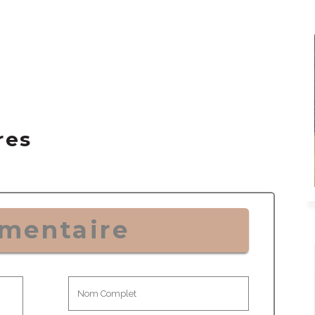
res
mentaire