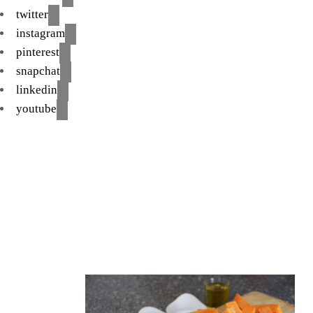
twitter
instagram
pinterest
snapchat
linkedin
youtube