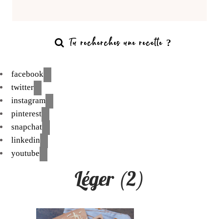
facebook
twitter
instagram
pinterest
snapchat
linkedin
youtube
Léger (2)