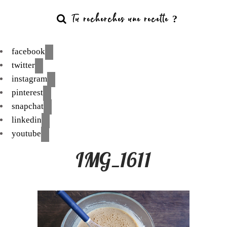
facebook
twitter
instagram
pinterest
snapchat
linkedin
youtube
IMG_1611