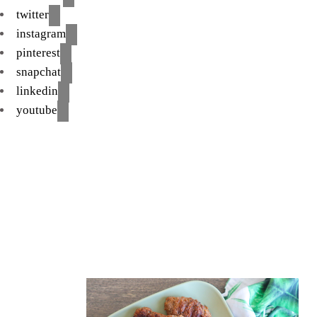
twitter
instagram
pinterest
snapchat
linkedin
youtube