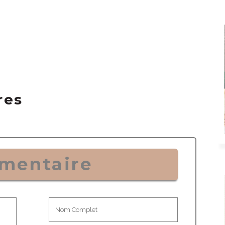
res
mentaire