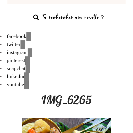
facebook
twitter
instagram
pinterest
snapchat
linkedin
youtube
IMG_6265