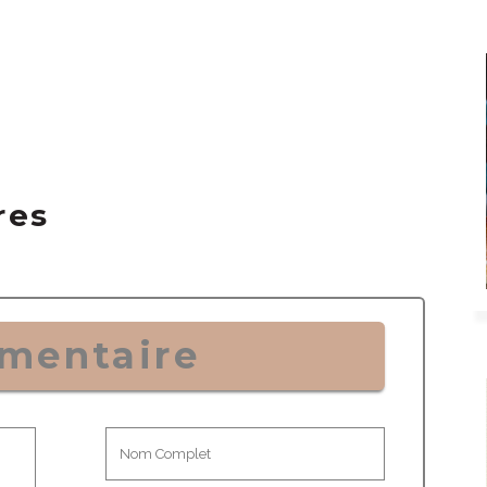
res
mentaire