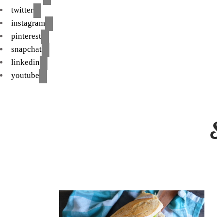
twitter
instagram
pinterest
snapchat
linkedin
youtube