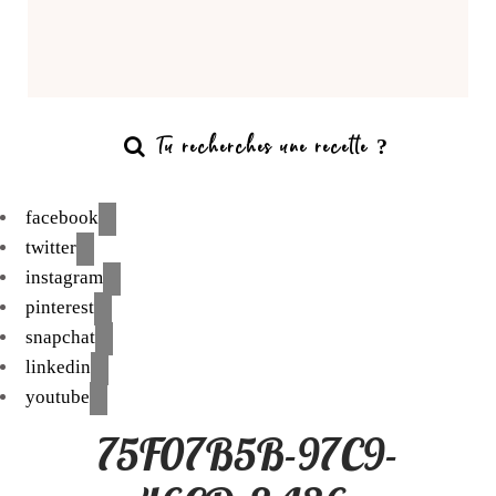
facebook
twitter
instagram
pinterest
snapchat
linkedin
youtube
75F07B5B-97C9-