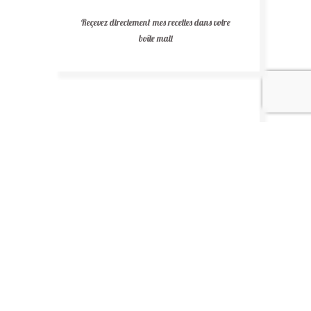
Reçevez directement mes recettes dans votre
boîte mail
Recettes au chocolat
Recettes africaines
Recettes légères