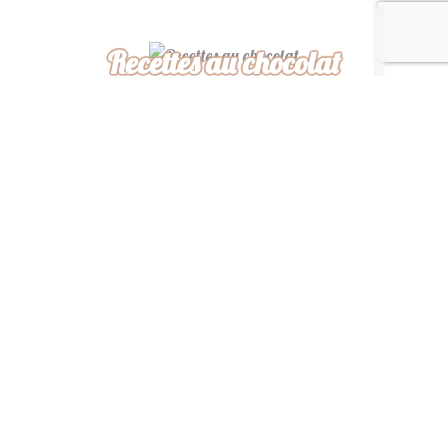
Recettes au chocolat
Recettes africaines
Recettes légères
“ De ma cuisine à la
vôtre, bon appétit ! ”