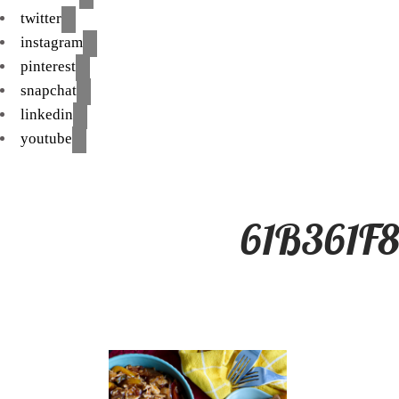
twitter
instagram
pinterest
snapchat
linkedin
youtube
61B361F