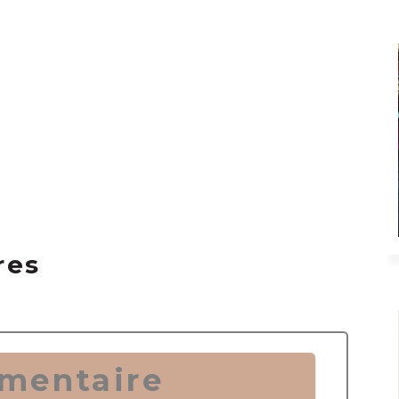
res
mentaire