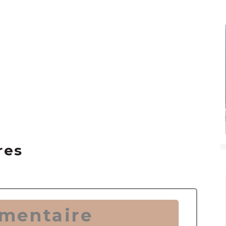
res
mentaire