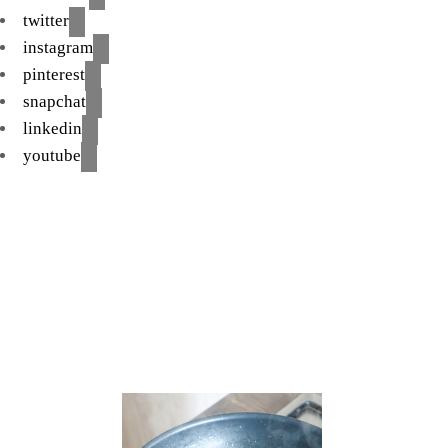
twitter
instagram
pinterest
snapchat
linkedin
youtube