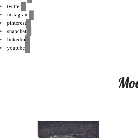
twitter
instagram
pinterest
snapchat
linkedin
youtube
Moe