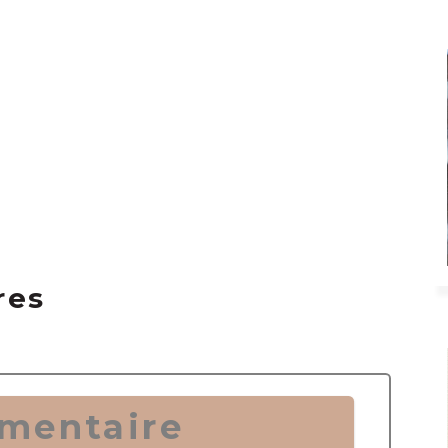
res
mentaire