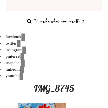
facebook
twitter
instagram
pinterest
snapchat
linkedin
youtube
IMG_8745