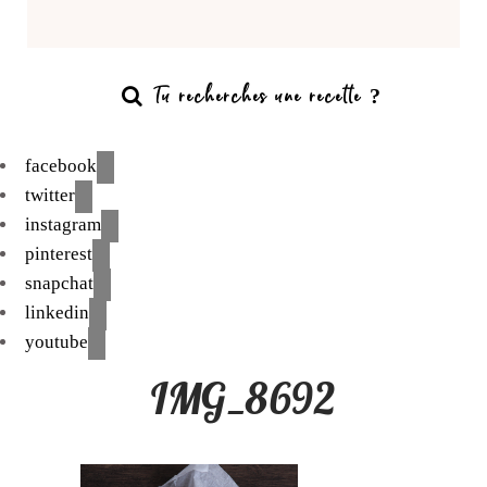
facebook
twitter
instagram
pinterest
snapchat
linkedin
youtube
IMG_8692