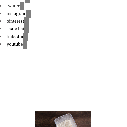
twitter
instagram
pinterest
snapchat
linkedin
youtube