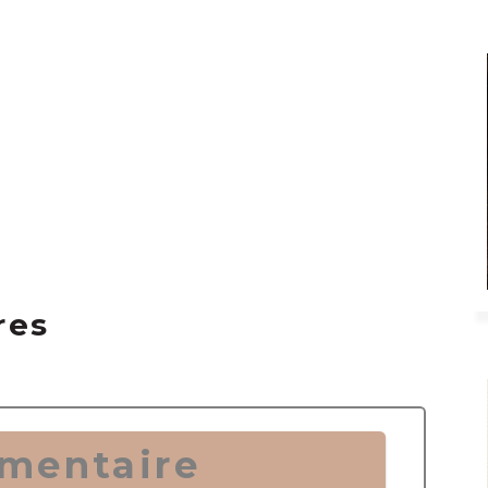
res
mentaire