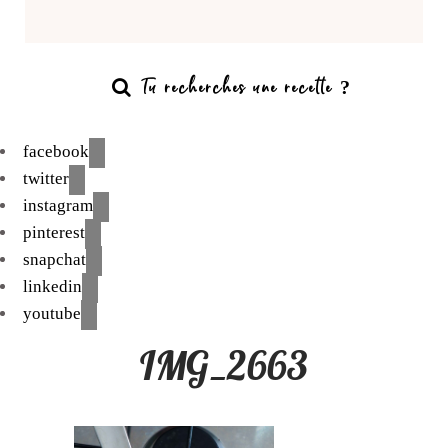
facebook
twitter
instagram
pinterest
snapchat
linkedin
youtube
IMG_2663