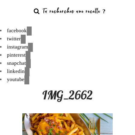
facebook
twitter
instagram
pinterest
snapchat
linkedin
youtube
IMG_2662