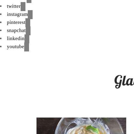
twitter
instagram
pinterest
snapchat
linkedin
youtube
Gla