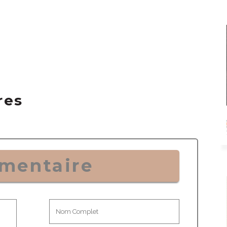
res
mentaire