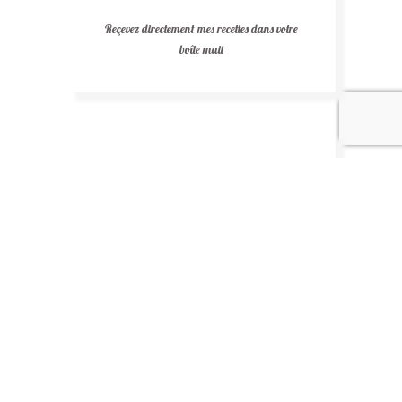
Reçevez directement mes recettes dans votre
boîte mail
Recettes au chocolat
Recettes africaines
Recettes légères