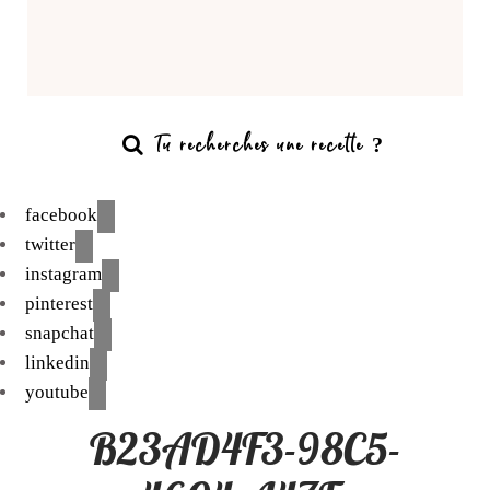
facebook
twitter
instagram
pinterest
snapchat
linkedin
youtube
B23AD4F3-98C5-