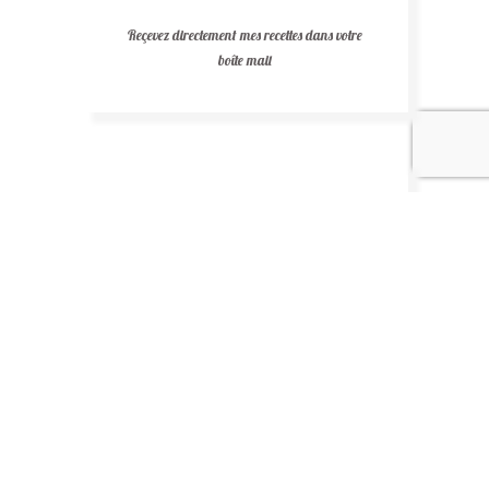
Reçevez directement mes recettes dans votre
boîte mail
Recettes au chocolat
Recettes africaines
Recettes légères