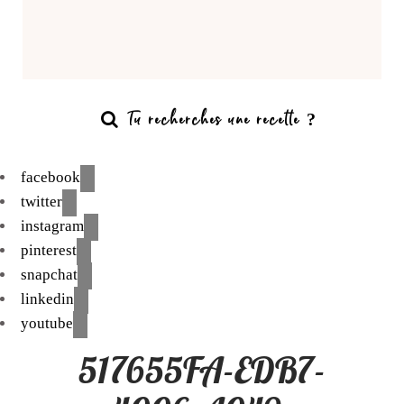
facebook
twitter
instagram
pinterest
snapchat
linkedin
youtube
517655FA-EDB7-