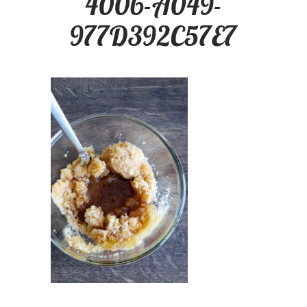
4006-A049-
977D392C57E7