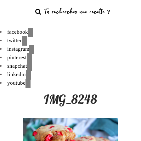
facebook
twitter
instagram
pinterest
snapchat
linkedin
youtube
IMG_8248