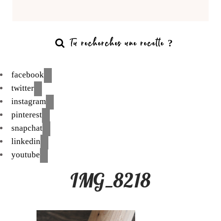
facebook
twitter
instagram
pinterest
snapchat
linkedin
youtube
IMG_8218