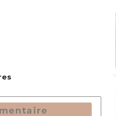
res
mentaire