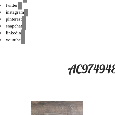
twitter
instagram
pinterest
snapchat
linkedin
youtube
AC974948