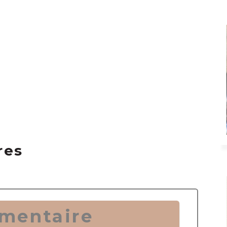
res
mentaire