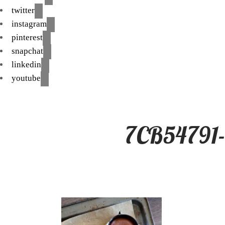
twitter
instagram
pinterest
snapchat
linkedin
youtube
7CB54791