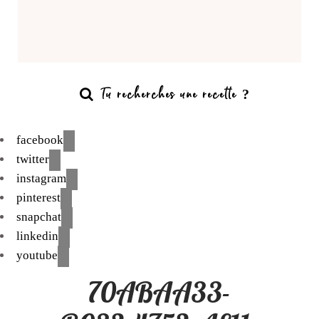
facebook
twitter
instagram
pinterest
snapchat
linkedin
youtube
70ABAA33-