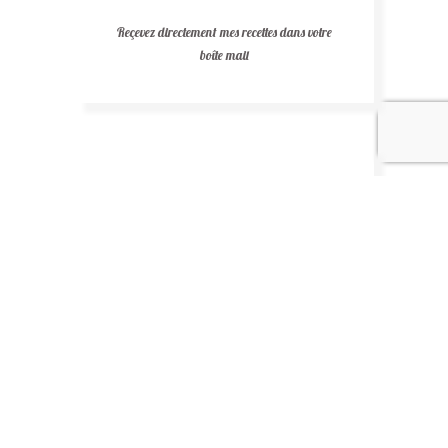
Reçevez directement mes recettes dans votre
boîte mail
Recettes au chocolat
Recettes africaines
Recettes légères