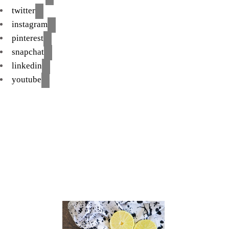
twitter
instagram
pinterest
snapchat
linkedin
youtube