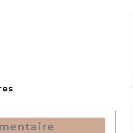
res
mentaire