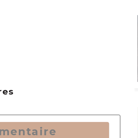
res
mentaire