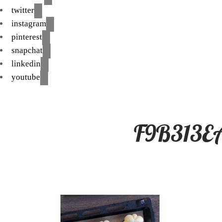
twitter
instagram
pinterest
snapchat
linkedin
youtube
F9B313E