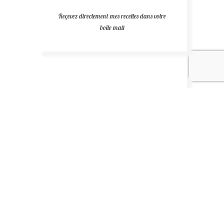
Reçevez directement mes recettes dans votre
boîte mail
Recettes au chocolat
Recettes africaines
Recettes légères