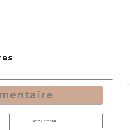
res
mentaire