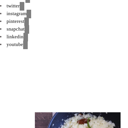
twitter
instagram
pinterest
snapchat
linkedin
youtube