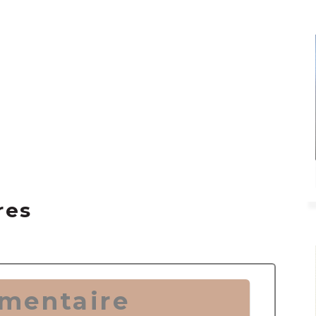
res
mentaire