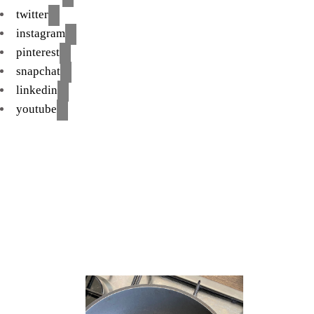
twitter
instagram
pinterest
snapchat
linkedin
youtube