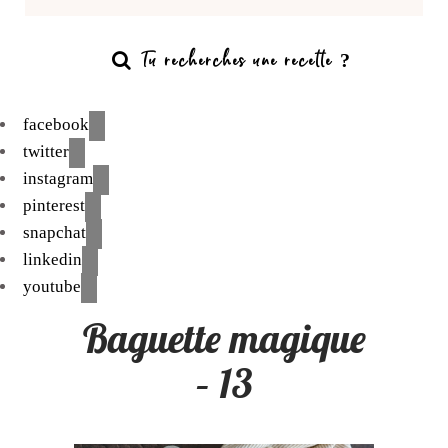
facebook
twitter
instagram
pinterest
snapchat
linkedin
youtube
Baguette magique
– 13