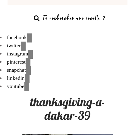
facebook
twitter
instagram
pinterest
snapchat
linkedin
youtube
thanksgiving-a-
dakar-39