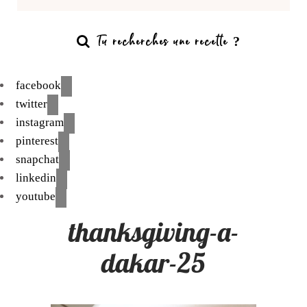
facebook
twitter
instagram
pinterest
snapchat
linkedin
youtube
thanksgiving-a-
dakar-25