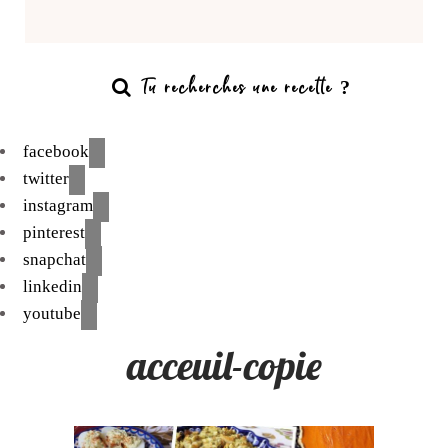
facebook
twitter
instagram
pinterest
snapchat
linkedin
youtube
acceuil-copie