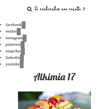
facebook
twitter
instagram
pinterest
snapchat
linkedin
youtube
Alkimia 17