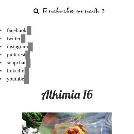
facebook
twitter
instagram
pinterest
snapchat
linkedin
youtube
Alkimia 16